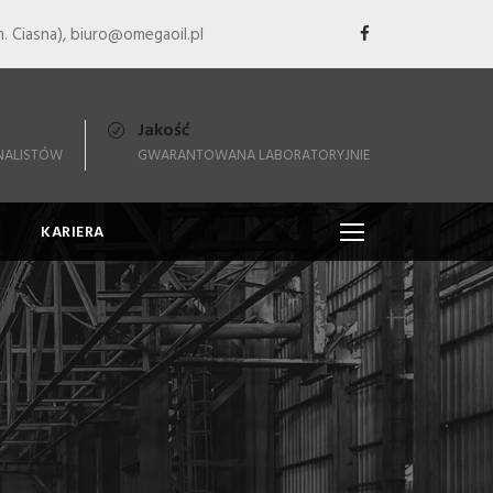
. Ciasna), biuro@omegaoil.pl
Jakość
NALISTÓW
GWARANTOWANA LABORATORYJNIE
KARIERA