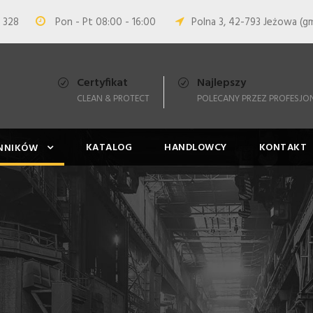
 328
Pon - Pt 08:00 - 16:00
Polna 3, 42-793 Jeżowa (gm
Certyfikat
Najlepszy
CLEAN & PROTECT
POLECANY PRZEZ PROFESJO
KATALOG
HANDLOWCY
KONTAKT
ENNIKÓW